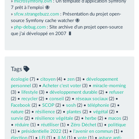
»
microsymfony.ovh
: Un template d'application Symfony
7 prêt à l'emploi 🐝
»
sfcw.strangebuzz.com
: Présentation du projet open-
source Symfony cache watcher 🐝
»
php-debug.com
: Site archive d'un projet open-source
que j'ai développé en 2007 🐛
Tags
écologie
(7) •
citoyen
(4) •
zen
(3) •
développement
personnel
(3) •
Acheter c'est voter
(3) •
miracle-morning
(3) •
lifestyle
(3) •
développement durable
(2) •
refuser
(2) •
recycler
(2) •
conseil
(2) •
réseaux sociaux
(2) •
Facebook
(2) •
SCOP
(2) •
sosh
(2) •
téléphonie
(2) •
nature
(2) •
résilience
(2) •
plantes
(2) •
végétal
(2) •
survie
(2) •
résilience végétale
(2) •
herbe
(2) •
macos
(2)
•
réduire
(1) •
réutiliser
(1) •
Zéro Déchet
(1) •
politique
(1) •
présidentielle 2022
(1) •
l'avenir en commun
(1) •
élection
(1) •
LFI
(1) •
JLM
(1) •
vote
(1) •
astuce anti-