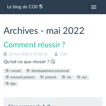
Le blog de COil 🌎
Activer
ou
désacti
la
navigat
Archives - mai 2022
Comment réussir ?
22 mai 2022 à 07:03:31
COil
Qu'est-ce que réussir ? 🤔
conseil
développement personnel
moment présent
présent
vie
zen
égo