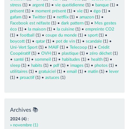
stress
(1) •
argent
(1) •
vie quotidienne
(1) •
banque
(1) •
présent
(1) •
moment présent
(1) •
vie
(1) •
égo
(1) •
gafam
(1) •
Twitter
(1) •
netflix
(1) •
amazon
(1) •
Facebook est néfaste
(1) •
dark pattern
(1) •
Mes gestes
éco
(1) •
la maison
(1) •
la cuisine
(1) •
empreinte CO2
(1) •
football
(1) •
coupe du monde
(1) •
sport
(1) •
boycott
(1) •
qatar
(1) •
pot de vin
(1) •
scandale
(1) •
Uni-Vert Sport
(1) •
MAIF
(1) •
Telecoop
(1) •
Crédit
Coopératif
(1) •
OVH
(1) •
plastique
(1) •
zéro déchet
(1)
•
santé
(1) •
sommeil
(1) •
habitudes
(1) •
health
(1) •
sleep
(1) •
habits
(1) •
pdf
(1) •
images
(1) •
photos
(1) •
utilitaires
(1) •
gratuiciel
(1) •
email
(1) •
matin
(1) •
lever
(1) •
proactif
(1) •
astuces
(1)
Archives 📚
2024 (4)
:
» novembre (1)