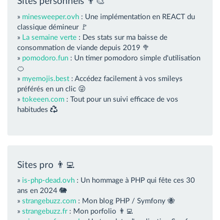
Sites personnels 👨‍🎨
»
minesweeper.ovh
: Une implémentation en REACT du
classique démineur 🚩
»
La semaine verte
: Des stats sur ma baisse de
consommation de viande depuis 2019 🥦
»
pomodoro.fun
: Un timer pomodoro simple d'utilisation
🍊
»
myemojis.best
: Accédez facilement à vos smileys
préférés en un clic 😜
»
tokeeen.com
: Tout pour un suivi efficace de vos
habitudes
Sites pro 👨‍💻
»
is-php-dead.ovh
: Un hommage à PHP qui fête ces 30
ans en 2024 🐘
»
strangebuzz.com
: Mon blog PHP / Symfony 🐝
»
strangebuzz.fr
: Mon porfolio 👨‍💻