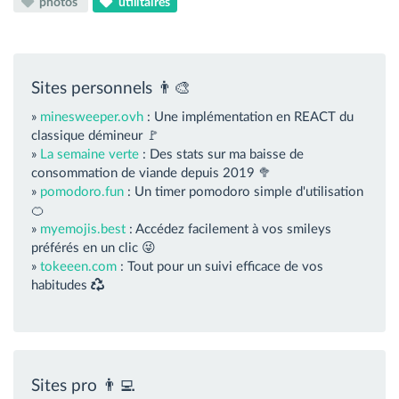
photos
utilitaires
Sites personnels 👨‍🎨
»
minesweeper.ovh
: Une implémentation en REACT du
classique démineur 🚩
»
La semaine verte
: Des stats sur ma baisse de
consommation de viande depuis 2019 🥦
»
pomodoro.fun
: Un timer pomodoro simple d'utilisation
🍊
»
myemojis.best
: Accédez facilement à vos smileys
préférés en un clic 😜
»
tokeeen.com
: Tout pour un suivi efficace de vos
habitudes
Sites pro 👨‍💻