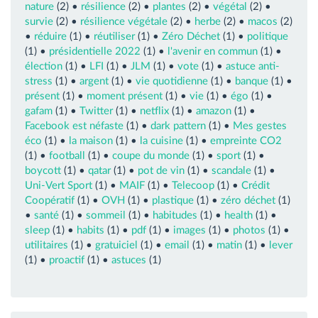
nature
(2) •
résilience
(2) •
plantes
(2) •
végétal
(2) •
survie
(2) •
résilience végétale
(2) •
herbe
(2) •
macos
(2)
•
réduire
(1) •
réutiliser
(1) •
Zéro Déchet
(1) •
politique
(1) •
présidentielle 2022
(1) •
l'avenir en commun
(1) •
élection
(1) •
LFI
(1) •
JLM
(1) •
vote
(1) •
astuce anti-
stress
(1) •
argent
(1) •
vie quotidienne
(1) •
banque
(1) •
présent
(1) •
moment présent
(1) •
vie
(1) •
égo
(1) •
gafam
(1) •
Twitter
(1) •
netflix
(1) •
amazon
(1) •
Facebook est néfaste
(1) •
dark pattern
(1) •
Mes gestes
éco
(1) •
la maison
(1) •
la cuisine
(1) •
empreinte CO2
(1) •
football
(1) •
coupe du monde
(1) •
sport
(1) •
boycott
(1) •
qatar
(1) •
pot de vin
(1) •
scandale
(1) •
Uni-Vert Sport
(1) •
MAIF
(1) •
Telecoop
(1) •
Crédit
Coopératif
(1) •
OVH
(1) •
plastique
(1) •
zéro déchet
(1)
•
santé
(1) •
sommeil
(1) •
habitudes
(1) •
health
(1) •
sleep
(1) •
habits
(1) •
pdf
(1) •
images
(1) •
photos
(1) •
utilitaires
(1) •
gratuiciel
(1) •
email
(1) •
matin
(1) •
lever
(1) •
proactif
(1) •
astuces
(1)