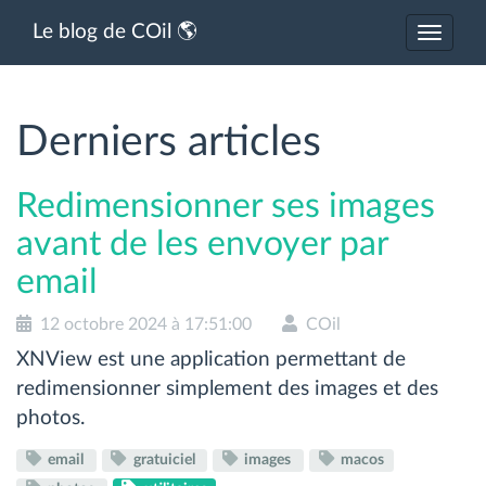
Le blog de COil 🌎
Activer
ou
désacti
la
navigat
Derniers articles
Redimensionner ses images
avant de les envoyer par
email
12 octobre 2024 à 17:51:00
COil
XNView est une application permettant de
redimensionner simplement des images et des
photos.
email
gratuiciel
images
macos