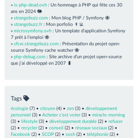
»
is-php-dead.ovh
: Un hommage à PHP qui fête ces 30
ans en 2024 🐘
»
strangebuzz.com
: Mon blog PHP / Symfony 🐝
»
strangebuzz.fr
: Mon porfolio 👨‍💻
»
microsymfony.ovh
: Un template d'application Symfony
7 prêt à l'emploi 🐝
»
sfcw.strangebuzz.com
: Présentation du projet open-
source Symfony cache watcher 🐝
»
php-debug.com
: Site archive d'un projet open-source
que j'ai développé en 2007 🐛
Tags
écologie
(7) •
citoyen
(4) •
zen
(3) •
développement
personnel
(3) •
Acheter c'est voter
(3) •
miracle-morning
(3) •
lifestyle
(3) •
développement durable
(2) •
refuser
(2) •
recycler
(2) •
conseil
(2) •
réseaux sociaux
(2) •
Facebook
(2) •
SCOP
(2) •
sosh
(2) •
téléphonie
(2) •