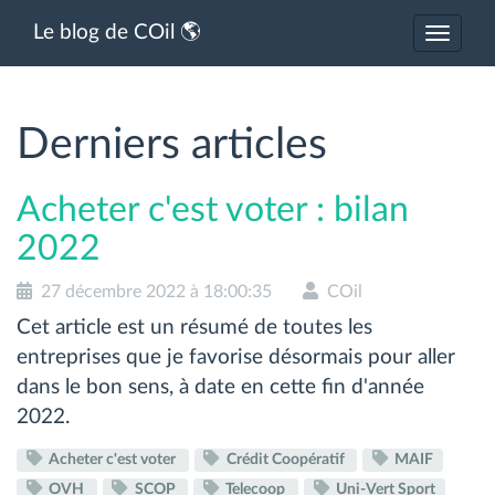
Le blog de COil 🌎
Activer
ou
désacti
la
navigat
Derniers articles
Acheter c'est voter : bilan
2022
27 décembre 2022 à 18:00:35
COil
Cet article est un résumé de toutes les
entreprises que je favorise désormais pour aller
dans le bon sens, à date en cette fin d'année
2022.
Acheter c'est voter
Crédit Coopératif
MAIF
OVH
SCOP
Telecoop
Uni-Vert Sport