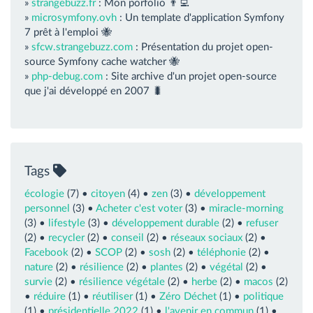
»
strangebuzz.fr
: Mon porfolio 👨‍💻
»
microsymfony.ovh
: Un template d'application Symfony
7 prêt à l'emploi 🐝
»
sfcw.strangebuzz.com
: Présentation du projet open-
source Symfony cache watcher 🐝
»
php-debug.com
: Site archive d'un projet open-source
que j'ai développé en 2007 🐛
Tags
écologie
(7) •
citoyen
(4) •
zen
(3) •
développement
personnel
(3) •
Acheter c'est voter
(3) •
miracle-morning
(3) •
lifestyle
(3) •
développement durable
(2) •
refuser
(2) •
recycler
(2) •
conseil
(2) •
réseaux sociaux
(2) •
Facebook
(2) •
SCOP
(2) •
sosh
(2) •
téléphonie
(2) •
nature
(2) •
résilience
(2) •
plantes
(2) •
végétal
(2) •
survie
(2) •
résilience végétale
(2) •
herbe
(2) •
macos
(2)
•
réduire
(1) •
réutiliser
(1) •
Zéro Déchet
(1) •
politique
(1) •
présidentielle 2022
(1) •
l'avenir en commun
(1) •