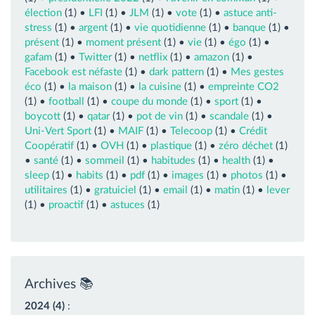
élection
(1) •
LFI
(1) •
JLM
(1) •
vote
(1) •
astuce anti-
stress
(1) •
argent
(1) •
vie quotidienne
(1) •
banque
(1) •
présent
(1) •
moment présent
(1) •
vie
(1) •
égo
(1) •
gafam
(1) •
Twitter
(1) •
netflix
(1) •
amazon
(1) •
Facebook est néfaste
(1) •
dark pattern
(1) •
Mes gestes
éco
(1) •
la maison
(1) •
la cuisine
(1) •
empreinte CO2
(1) •
football
(1) •
coupe du monde
(1) •
sport
(1) •
boycott
(1) •
qatar
(1) •
pot de vin
(1) •
scandale
(1) •
Uni-Vert Sport
(1) •
MAIF
(1) •
Telecoop
(1) •
Crédit
Coopératif
(1) •
OVH
(1) •
plastique
(1) •
zéro déchet
(1)
•
santé
(1) •
sommeil
(1) •
habitudes
(1) •
health
(1) •
sleep
(1) •
habits
(1) •
pdf
(1) •
images
(1) •
photos
(1) •
utilitaires
(1) •
gratuiciel
(1) •
email
(1) •
matin
(1) •
lever
(1) •
proactif
(1) •
astuces
(1)
Archives 📚
2024 (4)
: