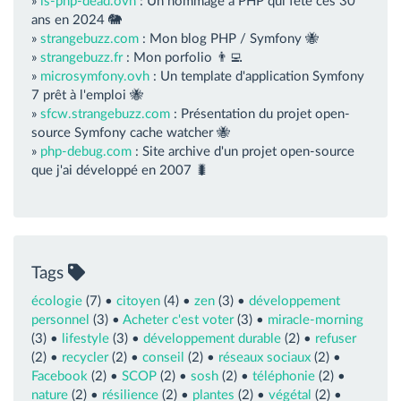
»
is-php-dead.ovh
: Un hommage à PHP qui fête ces 30
ans en 2024 🐘
»
strangebuzz.com
: Mon blog PHP / Symfony 🐝
»
strangebuzz.fr
: Mon porfolio 👨‍💻
»
microsymfony.ovh
: Un template d'application Symfony
7 prêt à l'emploi 🐝
»
sfcw.strangebuzz.com
: Présentation du projet open-
source Symfony cache watcher 🐝
»
php-debug.com
: Site archive d'un projet open-source
que j'ai développé en 2007 🐛
Tags
écologie
(7) •
citoyen
(4) •
zen
(3) •
développement
personnel
(3) •
Acheter c'est voter
(3) •
miracle-morning
(3) •
lifestyle
(3) •
développement durable
(2) •
refuser
(2) •
recycler
(2) •
conseil
(2) •
réseaux sociaux
(2) •
Facebook
(2) •
SCOP
(2) •
sosh
(2) •
téléphonie
(2) •
nature
(2) •
résilience
(2) •
plantes
(2) •
végétal
(2) •