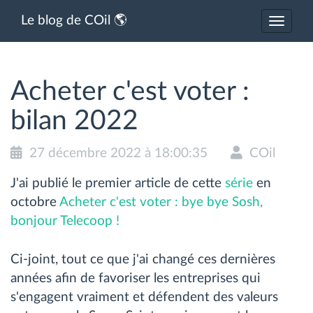
Le blog de COil 🌎
Activer
ou
désacti
la
navigat
Acheter c'est voter :
bilan 2022
27 décembre 2022 à 18:00:35
COil
J'ai publié le premier article de cette
série
en
octobre
Acheter c'est voter : bye bye Sosh,
bonjour Telecoop !
Ci-joint, tout ce que j'ai changé ces dernières
années afin de favoriser les entreprises qui
s'engagent vraiment et défendent des valeurs