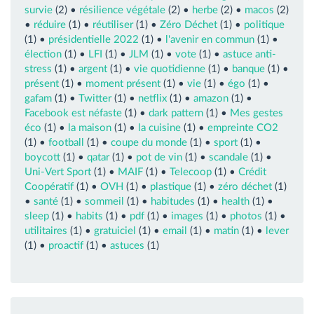
survie
(2) •
résilience végétale
(2) •
herbe
(2) •
macos
(2)
•
réduire
(1) •
réutiliser
(1) •
Zéro Déchet
(1) •
politique
(1) •
présidentielle 2022
(1) •
l'avenir en commun
(1) •
élection
(1) •
LFI
(1) •
JLM
(1) •
vote
(1) •
astuce anti-
stress
(1) •
argent
(1) •
vie quotidienne
(1) •
banque
(1) •
présent
(1) •
moment présent
(1) •
vie
(1) •
égo
(1) •
gafam
(1) •
Twitter
(1) •
netflix
(1) •
amazon
(1) •
Facebook est néfaste
(1) •
dark pattern
(1) •
Mes gestes
éco
(1) •
la maison
(1) •
la cuisine
(1) •
empreinte CO2
(1) •
football
(1) •
coupe du monde
(1) •
sport
(1) •
boycott
(1) •
qatar
(1) •
pot de vin
(1) •
scandale
(1) •
Uni-Vert Sport
(1) •
MAIF
(1) •
Telecoop
(1) •
Crédit
Coopératif
(1) •
OVH
(1) •
plastique
(1) •
zéro déchet
(1)
•
santé
(1) •
sommeil
(1) •
habitudes
(1) •
health
(1) •
sleep
(1) •
habits
(1) •
pdf
(1) •
images
(1) •
photos
(1) •
utilitaires
(1) •
gratuiciel
(1) •
email
(1) •
matin
(1) •
lever
(1) •
proactif
(1) •
astuces
(1)