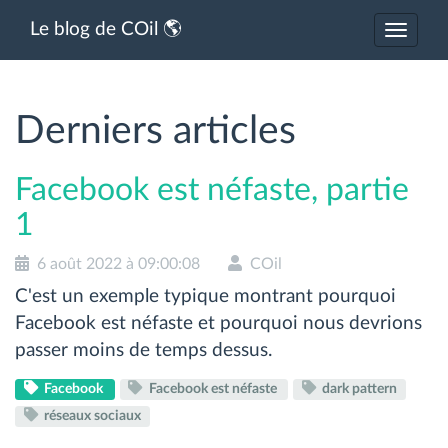
Le blog de COil 🌎
Activer
ou
désacti
la
navigat
Derniers articles
Facebook est néfaste, partie
1
6 août 2022 à 09:00:08
COil
C'est un exemple typique montrant pourquoi
Facebook est néfaste et pourquoi nous devrions
passer moins de temps dessus.
Facebook
Facebook est néfaste
dark pattern
réseaux sociaux