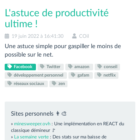
L'astuce de productivité
ultime !
19 juin 2022 à 16:41:30
COil
Une astuce simple pour gaspiller le moins de
possible sur le net.
Facebook
Twitter
amazon
conseil
développement personnel
gafam
netflix
réseaux sociaux
zen
Sites personnels 👨‍🎨
»
minesweeper.ovh
: Une implémentation en REACT du
classique démineur 🚩
»
La semaine verte
: Des stats sur ma baisse de