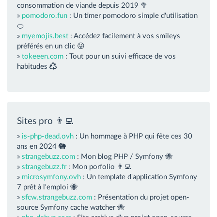
consommation de viande depuis 2019 🥦
»
pomodoro.fun
: Un timer pomodoro simple d'utilisation
🍊
»
myemojis.best
: Accédez facilement à vos smileys
préférés en un clic 😜
»
tokeeen.com
: Tout pour un suivi efficace de vos
habitudes
Sites pro 👨‍💻
»
is-php-dead.ovh
: Un hommage à PHP qui fête ces 30
ans en 2024 🐘
»
strangebuzz.com
: Mon blog PHP / Symfony 🐝
»
strangebuzz.fr
: Mon porfolio 👨‍💻
»
microsymfony.ovh
: Un template d'application Symfony
7 prêt à l'emploi 🐝
»
sfcw.strangebuzz.com
: Présentation du projet open-
source Symfony cache watcher 🐝