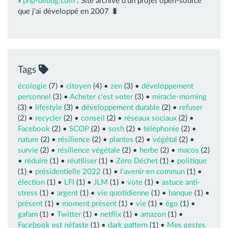
»
php-debug.com
: Site archive d'un projet open-source
que j'ai développé en 2007 🐛
Tags
écologie
(7) •
citoyen
(4) •
zen
(3) •
développement
personnel
(3) •
Acheter c'est voter
(3) •
miracle-morning
(3) •
lifestyle
(3) •
développement durable
(2) •
refuser
(2) •
recycler
(2) •
conseil
(2) •
réseaux sociaux
(2) •
Facebook
(2) •
SCOP
(2) •
sosh
(2) •
téléphonie
(2) •
nature
(2) •
résilience
(2) •
plantes
(2) •
végétal
(2) •
survie
(2) •
résilience végétale
(2) •
herbe
(2) •
macos
(2)
•
réduire
(1) •
réutiliser
(1) •
Zéro Déchet
(1) •
politique
(1) •
présidentielle 2022
(1) •
l'avenir en commun
(1) •
élection
(1) •
LFI
(1) •
JLM
(1) •
vote
(1) •
astuce anti-
stress
(1) •
argent
(1) •
vie quotidienne
(1) •
banque
(1) •
présent
(1) •
moment présent
(1) •
vie
(1) •
égo
(1) •
gafam
(1) •
Twitter
(1) •
netflix
(1) •
amazon
(1) •
Facebook est néfaste
(1) •
dark pattern
(1) •
Mes gestes