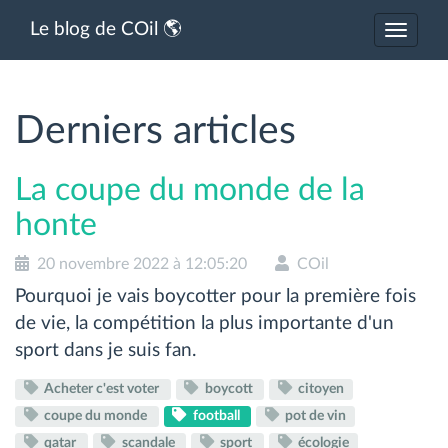
Le blog de COil 🌎
Activer
ou
désacti
la
navigat
Derniers articles
La coupe du monde de la
honte
20 novembre 2022 à 12:05:20
COil
Pourquoi je vais boycotter pour la première fois
de vie, la compétition la plus importante d'un
sport dans je suis fan.
Acheter c'est voter
boycott
citoyen
coupe du monde
football
pot de vin
qatar
scandale
sport
écologie