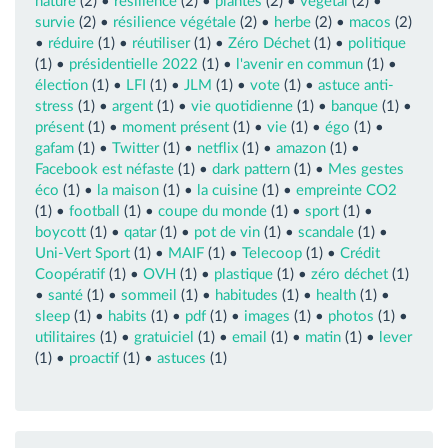
nature
(2) •
résilience
(2) •
plantes
(2) •
végétal
(2) •
survie
(2) •
résilience végétale
(2) •
herbe
(2) •
macos
(2)
•
réduire
(1) •
réutiliser
(1) •
Zéro Déchet
(1) •
politique
(1) •
présidentielle 2022
(1) •
l'avenir en commun
(1) •
élection
(1) •
LFI
(1) •
JLM
(1) •
vote
(1) •
astuce anti-
stress
(1) •
argent
(1) •
vie quotidienne
(1) •
banque
(1) •
présent
(1) •
moment présent
(1) •
vie
(1) •
égo
(1) •
gafam
(1) •
Twitter
(1) •
netflix
(1) •
amazon
(1) •
Facebook est néfaste
(1) •
dark pattern
(1) •
Mes gestes
éco
(1) •
la maison
(1) •
la cuisine
(1) •
empreinte CO2
(1) •
football
(1) •
coupe du monde
(1) •
sport
(1) •
boycott
(1) •
qatar
(1) •
pot de vin
(1) •
scandale
(1) •
Uni-Vert Sport
(1) •
MAIF
(1) •
Telecoop
(1) •
Crédit
Coopératif
(1) •
OVH
(1) •
plastique
(1) •
zéro déchet
(1)
•
santé
(1) •
sommeil
(1) •
habitudes
(1) •
health
(1) •
sleep
(1) •
habits
(1) •
pdf
(1) •
images
(1) •
photos
(1) •
utilitaires
(1) •
gratuiciel
(1) •
email
(1) •
matin
(1) •
lever
(1) •
proactif
(1) •
astuces
(1)