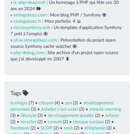
»
is-php-dead.ovh
: Un hommage à PHP qui fête ces 30
ans en 2024 🐘
»
strangebuzz.com
: Mon blog PHP / Symfony 🐝
»
strangebuzz.fr
: Mon porfolio 👨‍💻
»
microsymfony.ovh
: Un template d'application Symfony
7 prêt à l'emploi 🐝
»
sfcw.strangebuzz.com
: Présentation du projet open-
source Symfony cache watcher 🐝
»
php-debug.com
: Site archive d'un projet open-source
que j'ai développé en 2007 🐛
Tags
écologie
(7) •
citoyen
(4) •
zen
(3) •
développement
personnel
(3) •
Acheter c'est voter
(3) •
miracle-morning
(3) •
lifestyle
(3) •
développement durable
(2) •
refuser
(2) •
recycler
(2) •
conseil
(2) •
réseaux sociaux
(2) •
Facebook
(2) •
SCOP
(2) •
sosh
(2) •
téléphonie
(2) •