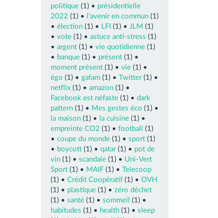
politique
(1) •
présidentielle
2022
(1) •
l'avenir en commun
(1)
•
élection
(1) •
LFI
(1) •
JLM
(1)
•
vote
(1) •
astuce anti-stress
(1)
•
argent
(1) •
vie quotidienne
(1)
•
banque
(1) •
présent
(1) •
moment présent
(1) •
vie
(1) •
égo
(1) •
gafam
(1) •
Twitter
(1) •
netflix
(1) •
amazon
(1) •
Facebook est néfaste
(1) •
dark
pattern
(1) •
Mes gestes éco
(1) •
la maison
(1) •
la cuisine
(1) •
empreinte CO2
(1) •
football
(1)
•
coupe du monde
(1) •
sport
(1)
•
boycott
(1) •
qatar
(1) •
pot de
vin
(1) •
scandale
(1) •
Uni-Vert
Sport
(1) •
MAIF
(1) •
Telecoop
(1) •
Crédit Coopératif
(1) •
OVH
(1) •
plastique
(1) •
zéro déchet
(1) •
santé
(1) •
sommeil
(1) •
habitudes
(1) •
health
(1) •
sleep