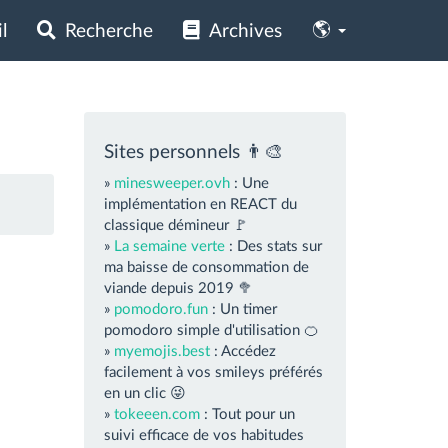
Choisir
🌎
l
Recherche
Archives
la
langue
Sites personnels 👨‍🎨
»
minesweeper.ovh
: Une
implémentation en REACT du
classique démineur 🚩
»
La semaine verte
: Des stats sur
ma baisse de consommation de
viande depuis 2019 🥦
»
pomodoro.fun
: Un timer
pomodoro simple d'utilisation 🍊
»
myemojis.best
: Accédez
facilement à vos smileys préférés
en un clic 😜
»
tokeeen.com
: Tout pour un
suivi efficace de vos habitudes