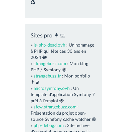
Sites pro 👨‍💻
»
is-php-dead.ovh
: Un hommage
à PHP qui fête ces 30 ans en
2024 🐘
»
strangebuzz.com
: Mon blog
PHP / Symfony 🐝
»
strangebuzz.fr
: Mon porfolio
👨‍💻
»
microsymfony.ovh
: Un
template d'application Symfony 7
prêt à l'emploi 🐝
»
sfcw.strangebuzz.com
:
Présentation du projet open-
source Symfony cache watcher 🐝
»
php-debug.com
: Site archive
d'un projet open-source que j'ai