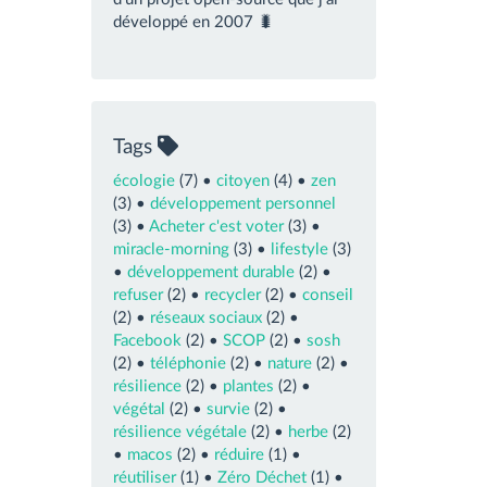
développé en 2007 🐛
Tags
écologie
(7) •
citoyen
(4) •
zen
(3) •
développement personnel
(3) •
Acheter c'est voter
(3) •
miracle-morning
(3) •
lifestyle
(3)
•
développement durable
(2) •
refuser
(2) •
recycler
(2) •
conseil
(2) •
réseaux sociaux
(2) •
Facebook
(2) •
SCOP
(2) •
sosh
(2) •
téléphonie
(2) •
nature
(2) •
résilience
(2) •
plantes
(2) •
végétal
(2) •
survie
(2) •
résilience végétale
(2) •
herbe
(2)
•
macos
(2) •
réduire
(1) •
réutiliser
(1) •
Zéro Déchet
(1) •