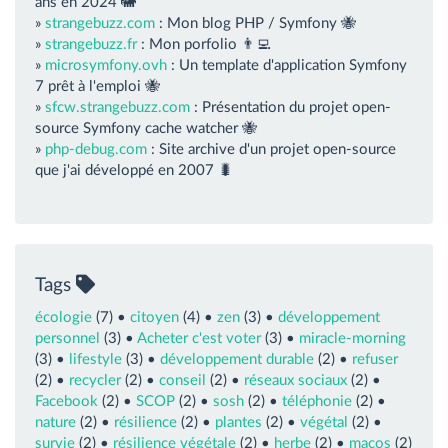
ans en 2024 🐘
»
strangebuzz.com
: Mon blog PHP / Symfony 🐝
»
strangebuzz.fr
: Mon porfolio 👨‍💻
»
microsymfony.ovh
: Un template d'application Symfony
7 prêt à l'emploi 🐝
»
sfcw.strangebuzz.com
: Présentation du projet open-
source Symfony cache watcher 🐝
»
php-debug.com
: Site archive d'un projet open-source
que j'ai développé en 2007 🐛
Tags
écologie
(7) •
citoyen
(4) •
zen
(3) •
développement
personnel
(3) •
Acheter c'est voter
(3) •
miracle-morning
(3) •
lifestyle
(3) •
développement durable
(2) •
refuser
(2) •
recycler
(2) •
conseil
(2) •
réseaux sociaux
(2) •
Facebook
(2) •
SCOP
(2) •
sosh
(2) •
téléphonie
(2) •
nature
(2) •
résilience
(2) •
plantes
(2) •
végétal
(2) •
survie
(2) •
résilience végétale
(2) •
herbe
(2) •
macos
(2)