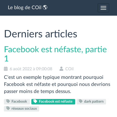
Le blog de COil 🌎
Activer
ou
désacti
la
navigat
Derniers articles
Facebook est néfaste, partie
1
6 août 2022 à 09:00:08
COil
C'est un exemple typique montrant pourquoi
Facebook est néfaste et pourquoi nous devrions
passer moins de temps dessus.
Facebook
Facebook est néfaste
dark pattern
réseaux sociaux