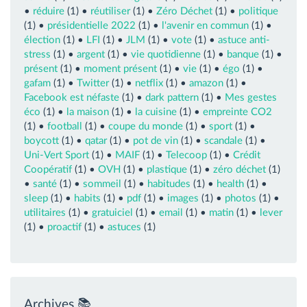
•
réduire
(1) •
réutiliser
(1) •
Zéro Déchet
(1) •
politique
(1) •
présidentielle 2022
(1) •
l'avenir en commun
(1) •
élection
(1) •
LFI
(1) •
JLM
(1) •
vote
(1) •
astuce anti-
stress
(1) •
argent
(1) •
vie quotidienne
(1) •
banque
(1) •
présent
(1) •
moment présent
(1) •
vie
(1) •
égo
(1) •
gafam
(1) •
Twitter
(1) •
netflix
(1) •
amazon
(1) •
Facebook est néfaste
(1) •
dark pattern
(1) •
Mes gestes
éco
(1) •
la maison
(1) •
la cuisine
(1) •
empreinte CO2
(1) •
football
(1) •
coupe du monde
(1) •
sport
(1) •
boycott
(1) •
qatar
(1) •
pot de vin
(1) •
scandale
(1) •
Uni-Vert Sport
(1) •
MAIF
(1) •
Telecoop
(1) •
Crédit
Coopératif
(1) •
OVH
(1) •
plastique
(1) •
zéro déchet
(1)
•
santé
(1) •
sommeil
(1) •
habitudes
(1) •
health
(1) •
sleep
(1) •
habits
(1) •
pdf
(1) •
images
(1) •
photos
(1) •
utilitaires
(1) •
gratuiciel
(1) •
email
(1) •
matin
(1) •
lever
(1) •
proactif
(1) •
astuces
(1)
Archives 📚