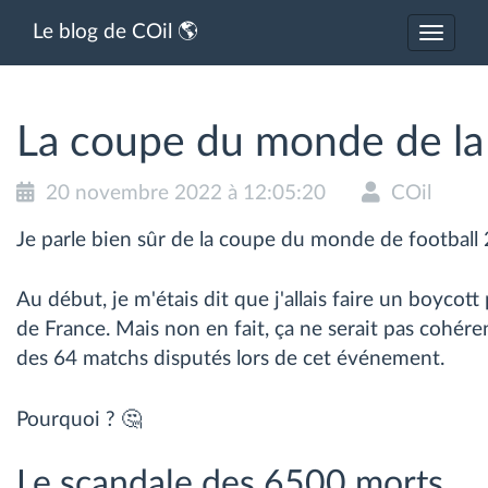
Le blog de COil 🌎
Activer
ou
désacti
la
navigat
La coupe du monde de la
20 novembre 2022 à 12:05:20
COil
Je parle bien sûr de la coupe du monde de football
Au début, je m'étais dit que j'allais faire un boycott
de France. Mais non en fait, ça ne serait pas cohér
des 64 matchs disputés lors de cet événement.
Pourquoi ? 🤔
Le scandale des 6500 morts