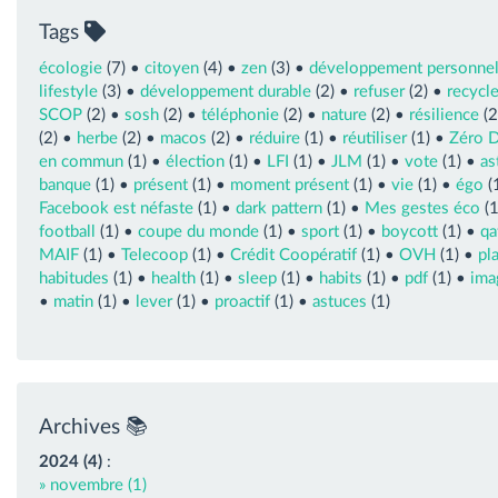
Tags
écologie
(7) •
citoyen
(4) •
zen
(3) •
développement personne
lifestyle
(3) •
développement durable
(2) •
refuser
(2) •
recycle
SCOP
(2) •
sosh
(2) •
téléphonie
(2) •
nature
(2) •
résilience
(2
(2) •
herbe
(2) •
macos
(2) •
réduire
(1) •
réutiliser
(1) •
Zéro 
en commun
(1) •
élection
(1) •
LFI
(1) •
JLM
(1) •
vote
(1) •
as
banque
(1) •
présent
(1) •
moment présent
(1) •
vie
(1) •
égo
(
Facebook est néfaste
(1) •
dark pattern
(1) •
Mes gestes éco
(1
football
(1) •
coupe du monde
(1) •
sport
(1) •
boycott
(1) •
qa
MAIF
(1) •
Telecoop
(1) •
Crédit Coopératif
(1) •
OVH
(1) •
pl
habitudes
(1) •
health
(1) •
sleep
(1) •
habits
(1) •
pdf
(1) •
ima
•
matin
(1) •
lever
(1) •
proactif
(1) •
astuces
(1)
Archives 📚
2024 (4)
:
» novembre (1)