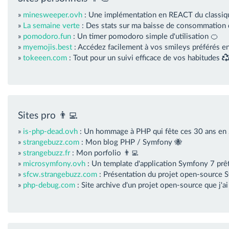
»
minesweeper.ovh
: Une implémentation en REACT du classiq
»
La semaine verte
: Des stats sur ma baisse de consommation
»
pomodoro.fun
: Un timer pomodoro simple d'utilisation 🍊
»
myemojis.best
: Accédez facilement à vos smileys préférés en
»
tokeeen.com
: Tout pour un suivi efficace de vos habitudes
Sites pro 👨‍💻
»
is-php-dead.ovh
: Un hommage à PHP qui fête ces 30 ans en
»
strangebuzz.com
: Mon blog PHP / Symfony 🐝
»
strangebuzz.fr
: Mon porfolio 👨‍💻
»
microsymfony.ovh
: Un template d'application Symfony 7 prêt
»
sfcw.strangebuzz.com
: Présentation du projet open-source 
»
php-debug.com
: Site archive d'un projet open-source que j'