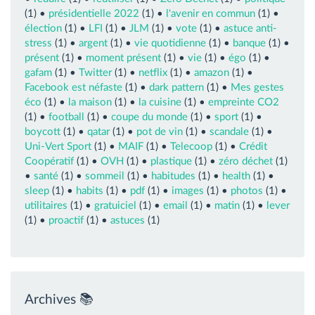
(1) •
présidentielle 2022
(1) •
l'avenir en commun
(1) •
élection
(1) •
LFI
(1) •
JLM
(1) •
vote
(1) •
astuce anti-
stress
(1) •
argent
(1) •
vie quotidienne
(1) •
banque
(1) •
présent
(1) •
moment présent
(1) •
vie
(1) •
égo
(1) •
gafam
(1) •
Twitter
(1) •
netflix
(1) •
amazon
(1) •
Facebook est néfaste
(1) •
dark pattern
(1) •
Mes gestes
éco
(1) •
la maison
(1) •
la cuisine
(1) •
empreinte CO2
(1) •
football
(1) •
coupe du monde
(1) •
sport
(1) •
boycott
(1) •
qatar
(1) •
pot de vin
(1) •
scandale
(1) •
Uni-Vert Sport
(1) •
MAIF
(1) •
Telecoop
(1) •
Crédit
Coopératif
(1) •
OVH
(1) •
plastique
(1) •
zéro déchet
(1)
•
santé
(1) •
sommeil
(1) •
habitudes
(1) •
health
(1) •
sleep
(1) •
habits
(1) •
pdf
(1) •
images
(1) •
photos
(1) •
utilitaires
(1) •
gratuiciel
(1) •
email
(1) •
matin
(1) •
lever
(1) •
proactif
(1) •
astuces
(1)
Archives 📚