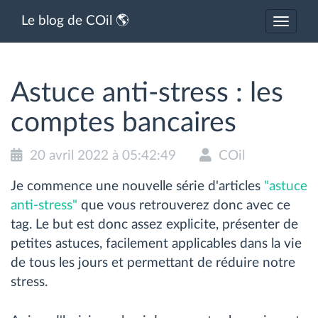
Le blog de COil 🌎
Activer
ou
désacti
la
navigat
Astuce anti-stress : les
comptes bancaires
20 avril 2022 à 05:42:49
COil
Je commence une nouvelle série d'articles
"astuce
anti-stress"
que vous retrouverez donc avec ce
tag. Le but est donc assez explicite, présenter de
petites astuces, facilement applicables dans la vie
de tous les jours et permettant de réduire notre
stress.