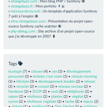
»
strangebuzz.com
: Mon blog PHP / Symfony 🐝
»
strangebuzz.fr
: Mon porfolio 👨‍💻
»
microsymfony.ovh
: Un template d'application Symfony
7 prêt à l'emploi 🐝
»
sfcw.strangebuzz.com
: Présentation du projet open-
source Symfony cache watcher 🐝
»
php-debug.com
: Site archive d'un projet open-source
que j'ai développé en 2007 🐛
Tags
écologie
(7) •
citoyen
(4) •
zen
(3) •
développement
personnel
(3) •
Acheter c'est voter
(3) •
miracle-morning
(3) •
lifestyle
(3) •
développement durable
(2) •
refuser
(2) •
recycler
(2) •
conseil
(2) •
réseaux sociaux
(2) •
Facebook
(2) •
SCOP
(2) •
sosh
(2) •
téléphonie
(2) •
nature
(2) •
résilience
(2) •
plantes
(2) •
végétal
(2) •
survie
(2) •
résilience végétale
(2) •
herbe
(2) •
macos
(2)
•
réduire
(1) •
réutiliser
(1) •
Zéro Déchet
(1) •
politique