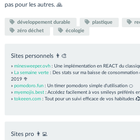
pas pour les autres. 🙏
développement durable
plastique
re
zéro déchet
écologie
Sites personnels 👨‍🎨
»
minesweeper.ovh
: Une implémentation en REACT du classiq
»
La semaine verte
: Des stats sur ma baisse de consommation 
2019 🥦
»
pomodoro.fun
: Un timer pomodoro simple d'utilisation 🍊
»
myemojis.best
: Accédez facilement à vos smileys préférés en
»
tokeeen.com
: Tout pour un suivi efficace de vos habitudes
Sites pro 👨‍💻