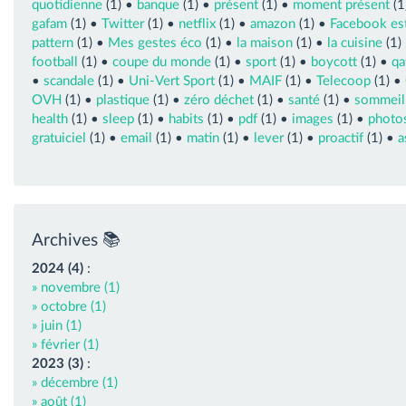
quotidienne
(1) •
banque
(1) •
présent
(1) •
moment présent
(1
gafam
(1) •
Twitter
(1) •
netflix
(1) •
amazon
(1) •
Facebook est
pattern
(1) •
Mes gestes éco
(1) •
la maison
(1) •
la cuisine
(1)
football
(1) •
coupe du monde
(1) •
sport
(1) •
boycott
(1) •
qa
•
scandale
(1) •
Uni-Vert Sport
(1) •
MAIF
(1) •
Telecoop
(1) •
OVH
(1) •
plastique
(1) •
zéro déchet
(1) •
santé
(1) •
sommeil
health
(1) •
sleep
(1) •
habits
(1) •
pdf
(1) •
images
(1) •
photo
gratuiciel
(1) •
email
(1) •
matin
(1) •
lever
(1) •
proactif
(1) •
a
Archives 📚
2024 (4)
:
» novembre (1)
» octobre (1)
» juin (1)
» février (1)
2023 (3)
:
» décembre (1)
» août (1)