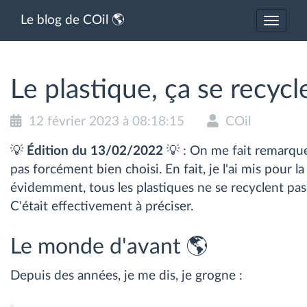
Le blog de COil 🌎
Activer
ou
désacti
la
navigat
Le plastique, ça se recycle
12 février 2023 à 08:18:15
COil
💡
Édition du 13/02/2022
💡 : On me fait remarquer
pas forcément bien choisi. En fait, je l'ai mis pour la
évidemment, tous les plastiques ne se recyclent pas 
C'était effectivement à préciser.
Le monde d'avant 🌎
Depuis des années, je me dis, je grogne :