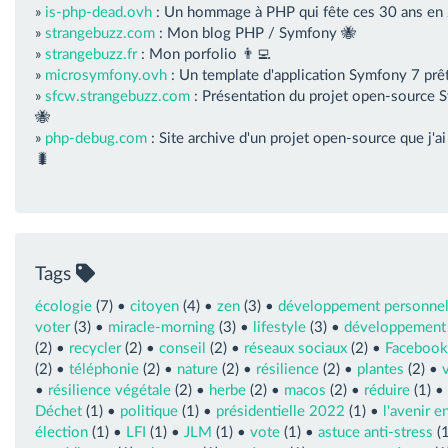
»
is-php-dead.ovh
: Un hommage à PHP qui fête ces 30 ans en
»
strangebuzz.com
: Mon blog PHP / Symfony 🐝
»
strangebuzz.fr
: Mon porfolio 👨‍💻
»
microsymfony.ovh
: Un template d'application Symfony 7 prêt
»
sfcw.strangebuzz.com
: Présentation du projet open-source 
🐝
»
php-debug.com
: Site archive d'un projet open-source que j'
🐛
Tags
écologie
(7) •
citoyen
(4) •
zen
(3) •
développement personne
voter
(3) •
miracle-morning
(3) •
lifestyle
(3) •
développement 
(2) •
recycler
(2) •
conseil
(2) •
réseaux sociaux
(2) •
Facebook
(2) •
téléphonie
(2) •
nature
(2) •
résilience
(2) •
plantes
(2) •
•
résilience végétale
(2) •
herbe
(2) •
macos
(2) •
réduire
(1) •
Déchet
(1) •
politique
(1) •
présidentielle 2022
(1) •
l'avenir 
élection
(1) •
LFI
(1) •
JLM
(1) •
vote
(1) •
astuce anti-stress
(