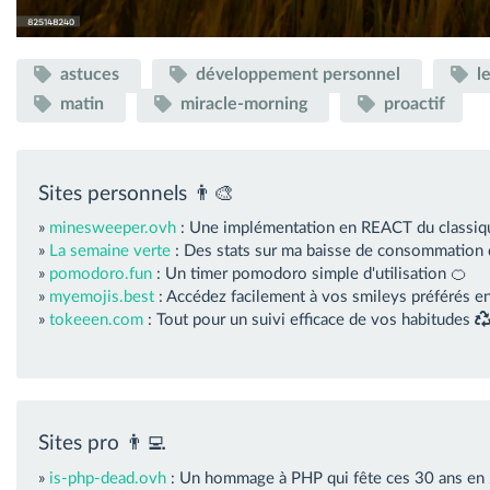
astuces
développement personnel
l
matin
miracle-morning
proactif
Sites personnels 👨‍🎨
»
minesweeper.ovh
: Une implémentation en REACT du classiq
»
La semaine verte
: Des stats sur ma baisse de consommation
»
pomodoro.fun
: Un timer pomodoro simple d'utilisation 🍊
»
myemojis.best
: Accédez facilement à vos smileys préférés en
»
tokeeen.com
: Tout pour un suivi efficace de vos habitudes
Sites pro 👨‍💻
»
is-php-dead.ovh
: Un hommage à PHP qui fête ces 30 ans en