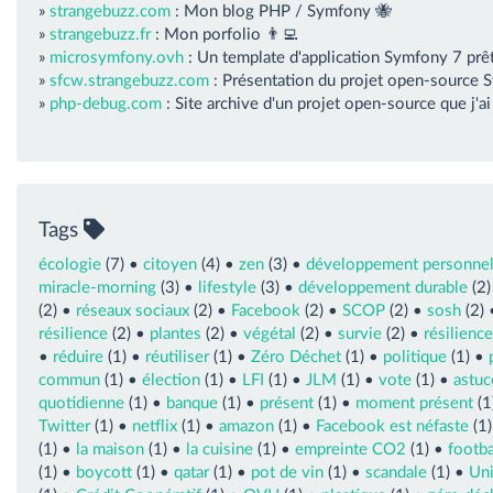
»
strangebuzz.com
: Mon blog PHP / Symfony 🐝
»
strangebuzz.fr
: Mon porfolio 👨‍💻
»
microsymfony.ovh
: Un template d'application Symfony 7 prêt
»
sfcw.strangebuzz.com
: Présentation du projet open-source 
»
php-debug.com
: Site archive d'un projet open-source que j'
Tags
écologie
(7) •
citoyen
(4) •
zen
(3) •
développement personne
miracle-morning
(3) •
lifestyle
(3) •
développement durable
(2)
(2) •
réseaux sociaux
(2) •
Facebook
(2) •
SCOP
(2) •
sosh
(2)
résilience
(2) •
plantes
(2) •
végétal
(2) •
survie
(2) •
résilienc
•
réduire
(1) •
réutiliser
(1) •
Zéro Déchet
(1) •
politique
(1) •
commun
(1) •
élection
(1) •
LFI
(1) •
JLM
(1) •
vote
(1) •
astuc
quotidienne
(1) •
banque
(1) •
présent
(1) •
moment présent
(1
Twitter
(1) •
netflix
(1) •
amazon
(1) •
Facebook est néfaste
(1
(1) •
la maison
(1) •
la cuisine
(1) •
empreinte CO2
(1) •
footba
(1) •
boycott
(1) •
qatar
(1) •
pot de vin
(1) •
scandale
(1) •
Uni