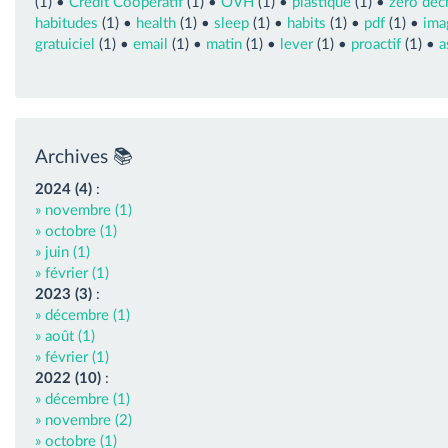
(1) •
Crédit Coopératif
(1) •
OVH
(1) •
plastique
(1) •
zéro déc
habitudes
(1) •
health
(1) •
sleep
(1) •
habits
(1) •
pdf
(1) •
ima
gratuiciel
(1) •
email
(1) •
matin
(1) •
lever
(1) •
proactif
(1) •
a
Archives 📚
2024 (4)
:
» novembre (1)
» octobre (1)
» juin (1)
» février (1)
2023 (3)
:
» décembre (1)
» août (1)
» février (1)
2022 (10)
:
» décembre (1)
» novembre (2)
» octobre (1)