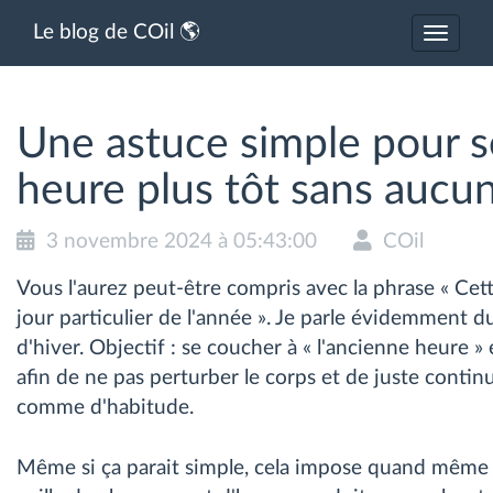
Le blog de COil 🌎
Activer
ou
désacti
la
navigat
Une astuce simple pour s
heure plus tôt sans aucun
3 novembre 2024 à 05:43:00
COil
Vous l'aurez peut-être compris avec la phrase « Cett
jour particulier de l'année ». Je parle évidemment d
d'hiver. Objectif : se coucher à « l'ancienne heure » 
afin de ne pas perturber le corps et de juste continu
comme d'habitude.
Même si ça parait simple, cela impose quand même un